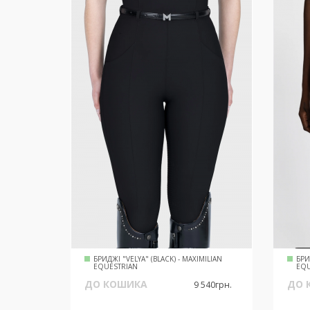
БРИДЖІ "VELYA" (BLACK) - MAXIMILIAN
БРИ
EQUESTRIAN
EQU
ДО КОШИКА
ДО 
9 540грн.