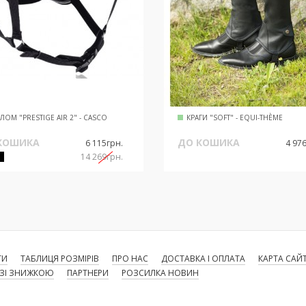
ОМ "PRESTIGE AIR 2" - CASCO
КРАГИ "SOFT" - EQUI-THÈME
КОШИКА
ДО КОШИКА
6 115грн.
4 97
14 269грн.
ТИ
ТАБЛИЦЯ РОЗМІРІВ
ПРО НАС
ДОСТАВКА І ОПЛАТА
КАРТА САЙ
 ЗІ ЗНИЖКОЮ
ПАРТНЕРИ
РОЗСИЛКА НОВИН