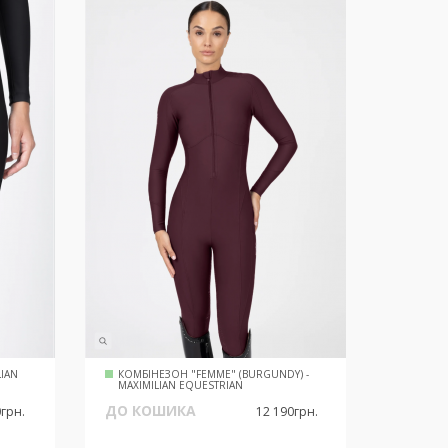
LIAN
КОМБІНЕЗОН "FEMME" (BURGUNDY) -
КОМБІ
MAXIMILIAN EQUESTRIAN
- MAXI
ДО КОШИКА
ДО К
0грн.
12 190грн.